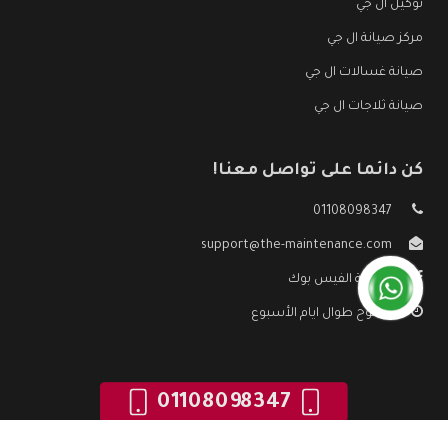
توكيل ال جي
مركز صيانة ال جي
صيانة غسالات ال جي
صيانة ثلاجات ال جي
كن دائما على تواصل معنا!
01108098347
support@the-maintenance.com
صفحة الفيس بوك
مفتوح طوال ايام الأسبوع
01108098347