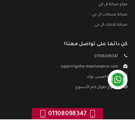
مركز صيانة ال جي
صيانة غسالات ال جي
صيانة ثلاجات ال جي
كن دائما على تواصل معنا!
01108098347
support@the-maintenance.com
صفحة الفيس بوك
مفتوح طوال ايام الأسبوع
01108098347
جميع الحقوق محفوظه ©
صيانة ال جي