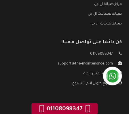
مركز صيانة ال جي
صيانة غسالات ال جي
صيانة ثلاجات ال جي
كن دائما على تواصل معنا!
01108098347
support@the-maintenance.com
صفحة الفيس بوك
مفتوح طوال ايام الأسبوع
01108098347
جميع الحقوق محفوظه ©
صيانة ال جي