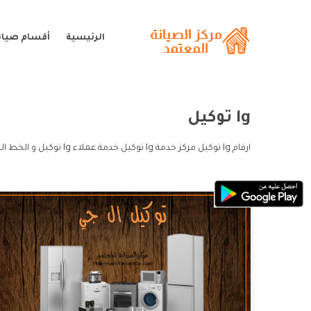
الرئيسية
أقسام صيانة
lg توكيل
ارقام lg توكيل مركز خدمة lg توكيل خدمة عملاء lg توكيل و الخط الساخن lg توكيل.