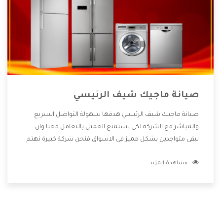
صيانة ماجيك شيف الرئيسي
صيانة ماجيك شيف الرئيسي هدفها سهولة التواصل السريع
والمباشر مع الشركة لكى يستمتع العميل بالتعامل معنا وان
نبقى متواجدين بشكل مميز فى الاسواق فنحن شركة كبيرة نهتم
بكل التفاصيل المهمة للعميل وان يستمتع بالخدمات التى تنفرد
مشاهدة المزيد
الشركة بها والتى تكون منها خدمة الصيانة التى تكون من أهم
الخدمات التى يرغب بها العميل لأنها تحافظ على كفاءة المنتج
كما أن شركة ماجيك شيف تقدم لنا جميع الأجهزة التى نبحث عنها
وأقوى الأسعار التى تكون مناسبة لكثير من العملاء