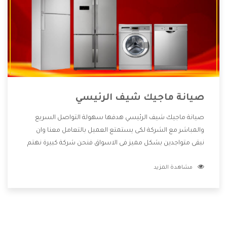
صيانة ماجيك شيف الرئيسي
صيانة ماجيك شيف الرئيسي هدفها سهولة التواصل السريع
والمباشر مع الشركة لكى يستمتع العميل بالتعامل معنا وان
نبقى متواجدين بشكل مميز فى الاسواق فنحن شركة كبيرة نهتم
بكل التفاصيل المهمة للعميل وان يستمتع بالخدمات التى تنفرد
مشاهدة المزيد
الشركة بها والتى تكون منها خدمة الصيانة التى تكون من أهم
الخدمات التى يرغب بها العميل لأنها تحافظ على كفاءة المنتج
كما أن شركة ماجيك شيف تقدم لنا جميع الأجهزة التى نبحث عنها
وأقوى الأسعار التى تكون مناسبة لكثير من العملاء