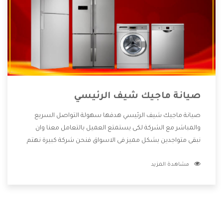
صيانة ماجيك شيف الرئيسي
صيانة ماجيك شيف الرئيسي هدفها سهولة التواصل السريع
والمباشر مع الشركة لكى يستمتع العميل بالتعامل معنا وان
نبقى متواجدين بشكل مميز فى الاسواق فنحن شركة كبيرة نهتم
بكل التفاصيل المهمة للعميل وان يستمتع بالخدمات التى تنفرد
مشاهدة المزيد
الشركة بها والتى تكون منها خدمة الصيانة التى تكون من أهم
الخدمات التى يرغب بها العميل لأنها تحافظ على كفاءة المنتج
كما أن شركة ماجيك شيف تقدم لنا جميع الأجهزة التى نبحث عنها
وأقوى الأسعار التى تكون مناسبة لكثير من العملاء