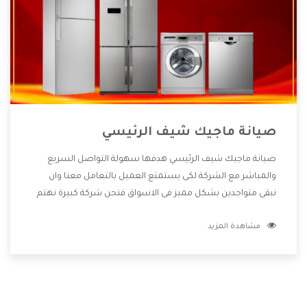
صيانة ماجيك شيف الرئيسي
صيانة ماجيك شيف الرئيسي هدفها سهولة التواصل السريع
والمباشر مع الشركة لكى يستمتع العميل بالتعامل معنا وان
نبقى متواجدين بشكل مميز فى الاسواق فنحن شركة كبيرة نهتم
بكل التفاصيل المهمة للعميل وان يستمتع بالخدمات التى تنفرد
مشاهدة المزيد
الشركة بها والتى تكون منها خدمة الصيانة التى تكون من أهم
الخدمات التى يرغب بها العميل لأنها تحافظ على كفاءة المنتج
كما أن شركة ماجيك شيف تقدم لنا جميع الأجهزة التى نبحث عنها
وأقوى الأسعار التى تكون مناسبة لكثير من العملاء