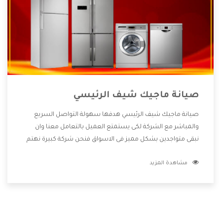
صيانة ماجيك شيف الرئيسي
صيانة ماجيك شيف الرئيسي هدفها سهولة التواصل السريع
والمباشر مع الشركة لكى يستمتع العميل بالتعامل معنا وان
نبقى متواجدين بشكل مميز فى الاسواق فنحن شركة كبيرة نهتم
بكل التفاصيل المهمة للعميل وان يستمتع بالخدمات التى تنفرد
مشاهدة المزيد
الشركة بها والتى تكون منها خدمة الصيانة التى تكون من أهم
الخدمات التى يرغب بها العميل لأنها تحافظ على كفاءة المنتج
كما أن شركة ماجيك شيف تقدم لنا جميع الأجهزة التى نبحث عنها
وأقوى الأسعار التى تكون مناسبة لكثير من العملاء