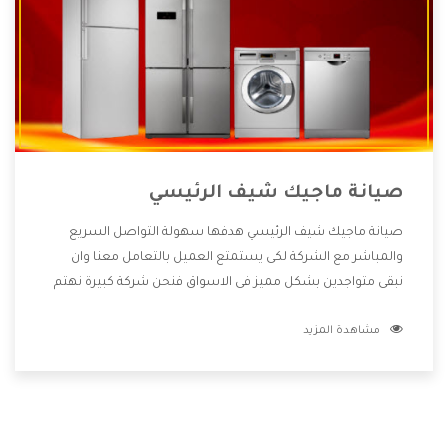
صيانة ماجيك شيف الرئيسي
صيانة ماجيك شيف الرئيسي هدفها سهولة التواصل السريع
والمباشر مع الشركة لكى يستمتع العميل بالتعامل معنا وان
نبقى متواجدين بشكل مميز فى الاسواق فنحن شركة كبيرة نهتم
بكل التفاصيل المهمة للعميل وان يستمتع بالخدمات التى تنفرد
مشاهدة المزيد
الشركة بها والتى تكون منها خدمة الصيانة التى تكون من أهم
الخدمات التى يرغب بها العميل لأنها تحافظ على كفاءة المنتج
كما أن شركة ماجيك شيف تقدم لنا جميع الأجهزة التى نبحث عنها
وأقوى الأسعار التى تكون مناسبة لكثير من العملاء