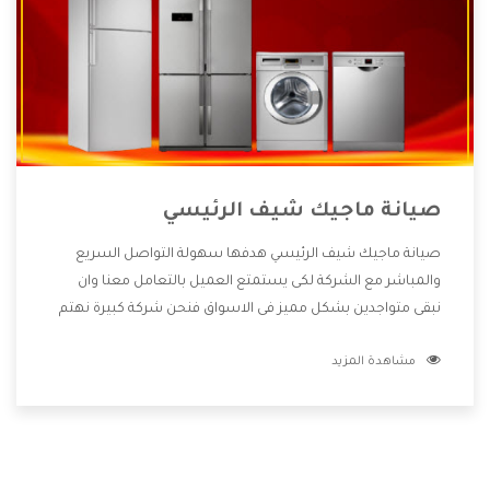
صيانة ماجيك شيف الرئيسي
صيانة ماجيك شيف الرئيسي هدفها سهولة التواصل السريع
والمباشر مع الشركة لكى يستمتع العميل بالتعامل معنا وان
نبقى متواجدين بشكل مميز فى الاسواق فنحن شركة كبيرة نهتم
بكل التفاصيل المهمة للعميل وان يستمتع بالخدمات التى تنفرد
مشاهدة المزيد
الشركة بها والتى تكون منها خدمة الصيانة التى تكون من أهم
الخدمات التى يرغب بها العميل لأنها تحافظ على كفاءة المنتج
كما أن شركة ماجيك شيف تقدم لنا جميع الأجهزة التى نبحث عنها
وأقوى الأسعار التى تكون مناسبة لكثير من العملاء