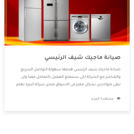
صيانة ماجيك شيف الرئيسي
صيانة ماجيك شيف الرئيسي هدفها سهولة التواصل السريع
والمباشر مع الشركة لكى يستمتع العميل بالتعامل معنا وان
نبقى متواجدين بشكل مميز فى الاسواق فنحن شركة كبيرة نهتم
بكل التفاصيل المهمة للعميل وان يستمتع بالخدمات التى تنفرد
مشاهدة المزيد
الشركة بها والتى تكون منها خدمة الصيانة التى تكون من أهم
الخدمات التى يرغب بها العميل لأنها تحافظ على كفاءة المنتج
كما أن شركة ماجيك شيف تقدم لنا جميع الأجهزة التى نبحث عنها
وأقوى الأسعار التى تكون مناسبة لكثير من العملاء