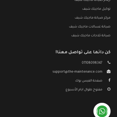
ارقام صيانة ماجيك شيف
توكيل ماجيك شيف
مركز صيانة ماجيك شيف
صيانة غسالات ماجيك شيف
صيانة ثلاجات ماجيك شيف
كن دائما على تواصل معنا!
01108098347
support@the-maintenance.com
صفحة الفيس بوك
مفتوح طوال ايام الأسبوع