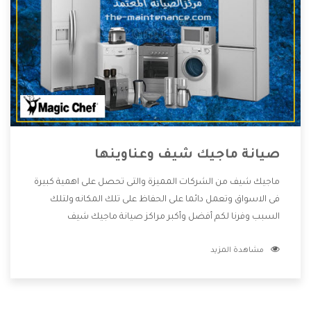
صيانة ماجيك شيف وعناوينها
ماجيك شيف من الشركات المميزة والتى تحصل على اهمية كبيرة
فى الاسواق وتعمل دائما على الحفاظ على تلك المكانه ولتلك
السبب وفرنا لكم أفضل وأكبر مراكز صيانة ماجيك شيف
وعناوينها حتى يكون قريب من كل العملاء ويستطيع القيام
مشاهدة المزيد
بتصليح جميع المنتجات دون اى ازعاج كما أننا نهتم بكل ما يحتاجه
المستهلك لكى نحافظ على ثقتهم بنا ،وهتستمتع بأقوى
العروض والخدمات ما بعد البيع التى ترضى العميل