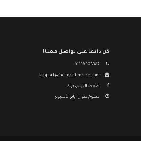
كن دائما على تواصل معنا!
01108098347
support@the-maintenance.com
صفحة الفيس بوك
مفتوح طوال ايام الأسبوع