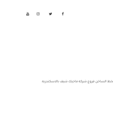
لخط الساخن فروع شركه ماجيك شيف بالاسكندريه.