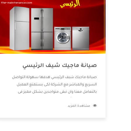
صيانة ماجيك شيف الرئيسي
صيانة ماجيك شيف الرئيسي هدفها سهولة التواصل
السريع والمباشر مع الشركة لكى يستمتع العميل
بالتعامل معنا وان نبقى متواجدين بشكل مميز فى
الاسواق فنحن شركة كبيرة نهتم بكل التفاصيل المهمة
مشاهدة المزيد
للعميل وان يستمتع بالخدمات التى تنفرد الشركة بها
والتى تكون منها خدمة الصيانة التى تكون من أهم
الخدمات التى يرغب بها العميل لأنها تحافظ على كفاءة
المنتج كما أن شركة ماجيك شيف تقدم لنا جميع الأجهزة