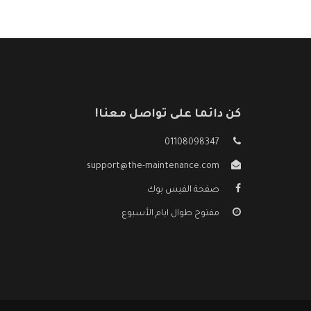
كن دائما على تواصل معنا!
01108098347
support@the-maintenance.com
صفحة الفيس بوك
مفتوح طوال ايام الأسبوع