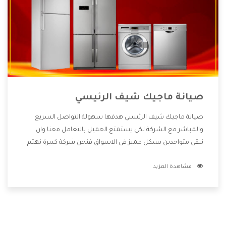
صيانة ماجيك شيف الرئيسي
صيانة ماجيك شيف الرئيسي هدفها سهولة التواصل السريع
والمباشر مع الشركة لكى يستمتع العميل بالتعامل معنا وان
نبقى متواجدين بشكل مميز فى الاسواق فنحن شركة كبيرة نهتم
بكل التفاصيل المهمة للعميل وان يستمتع بالخدمات التى تنفرد
مشاهدة المزيد
الشركة بها والتى تكون منها خدمة الصيانة التى تكون من أهم
الخدمات التى يرغب بها العميل لأنها تحافظ على كفاءة المنتج
كما أن شركة ماجيك شيف تقدم لنا جميع الأجهزة التى نبحث عنها
وأقوى الأسعار التى تكون مناسبة لكثير من العملاء