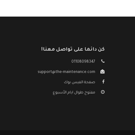
كن دائما على تواصل معنا!
01108098347
support@the-maintenance.com
صفحة الفيس بوك
مفتوح طوال ايام الأسبوع