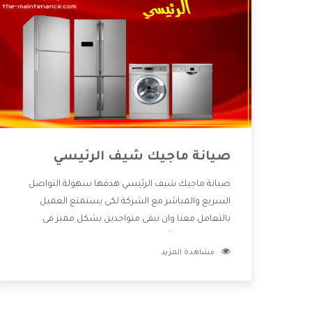
صيانة ماجيك شيف الرئيسي
صيانة ماجيك شيف الرئيسي هدفها سهولة التواصل
السريع والمباشر مع الشركة لكى يستمتع العميل
بالتعامل معنا وان نبقى متواجدين بشكل مميز فى
الاسواق فنحن شركة كبيرة نهتم بكل التفاصيل المهمة
مشاهدة المزيد
للعميل وان يستمتع بالخدمات التى تنفرد الشركة بها
والتى تكون منها خدمة الصيانة التى تكون من أهم
الخدمات التى يرغب بها العميل لأنها تحافظ على كفاءة
المنتج كما أن شركة ماجيك شيف تقدم لنا جميع الأجهزة