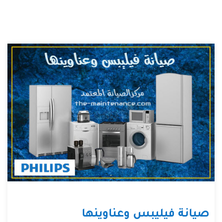
صيانة فيليبس وعناوينها