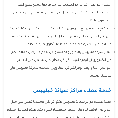
أحصل الان على أكبر مراكز الصيانة التى يتوافر بها جميع قطع الغيار
الاصلية للمنتجات وكمان هتحصل على ضمان لمدة عام حتى تطمئن
بالحصول عليها .
استمتع بالتعامل مع اكبر فريق من الفنيين الحاصلين على شهادة جودة
لكى يتم القيام بتصليح جميع الاعطال التى تحدث فى المنتجات بكفاءة
عالية وتبقى الاجهزة محتفظة بكفاءتها لأطول فترة ممكنه .
تتميز شركة فيليبس بالتطور والكفاءة ولكى نقدم ما يرضى عملاءنا كان
من الضرورى أن نوفر عناويننا فى كل مكان حتى نسهل على العميل
التواصل الينا وأيضا نوفر لكم كل العناويين الخاصة بشركة فيليبس على
موقعنا الرسمى .
خدمة عملاء مراكز صيانة فيليبس
خدمة عملاء مراكز صيانة فيليبس هتتوافر لكل عملاءنا تعمل على مدار
اليوم دون توقف للرد على جميع استفساراتكم وأيضا هيتم التعامل معكم