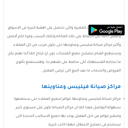
فيليبس
من الشركات المميزة والتى تحصل على اهمية كبيرة فى الاسواق
وتعمل دائما على الحفاظ على تلك المكانه ولتلك السبب وفرنا لكم أفضل
وأكبر مراكز صيانة فيليبس وعناوينها حتى يكون قريب من كل العملاء
ويستطيع القيام بتصليح جميع المنتجات دون اى ازعاج كما أننا نهتم بكل
ما يحتاجه المستهلك لكى نحافظ على ثقتهم بنا ،وهتستمتع بأقوى
العروض والخدمات ما بعد البيع التى ترضى العميل .
مراكز صيانة فيليبس وعناوينها
مراكز صيانة فيليبس وعناوينها تتوافر لجميع العملاء حتى يستمتعوا
بسهولة التواصل معنا كما ان مراكز الصيانة تكون على مستوى كبير
ومتميز تتوافر من اجل العميل يوجد بها جميع الاساليب الجديدة التى
تستخدم فى تصليح الاعطال مهما كانت كبيرة .