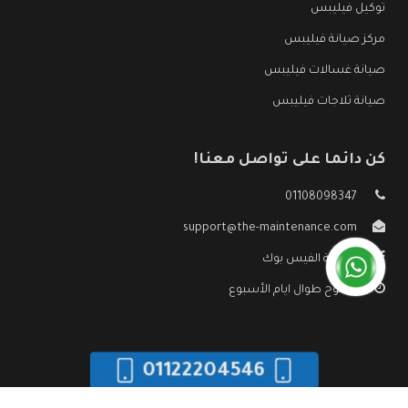
توكيل فيليبس
مركز صيانة فيليبس
صيانة غسالات فيليبس
صيانة ثلاجات فيليبس
كن دائما على تواصل معنا!
01108098347
support@the-maintenance.com
صفحة الفيس بوك
مفتوح طوال ايام الأسبوع
01122204546