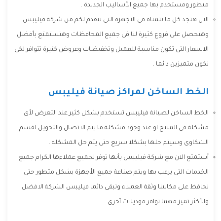
متطور ومستخدم بها جميع الأساليب الجديدة .
الان هتجد كل ما تتمناه فى الاجهزة التى تتقدم لكم من شركة فيليبس
وهتحصل على فروع كثيرة لنا فى جميع المحافظات وهتستمتع بأفضل
الاسعار التى تكون مناسبة للعميل وتخفيضات وعروض كثيرة تتوافر لكى
نكون متميزين دائما .
الخط الساخن لمراكز صيانة فيليبس
الخط الساخن لصيانة فيليبس تستخدم بشكل كثير عند التعرض لأى
مشكلة فى المنتج او عند وجود مشكلة ما يتم الاتصال والتحويل لقسم
الشكاوى وسيتم حلها بشكلا سريع حتى يتم حل المشكله .
أستمتع الان مع شركة فيليبس بأنها توفر لجميع عملاءها الكرام جميع
الخدمات التى يرغب بها ويتم صناعة جميع الأجهزة بشكل متطور حتى
نحافظ على مكانتنا وثقة العملاء وتبقى دائما فيليبس الشركة الافضل
والأكثر تميز مهما توافر موديلات أخرى .