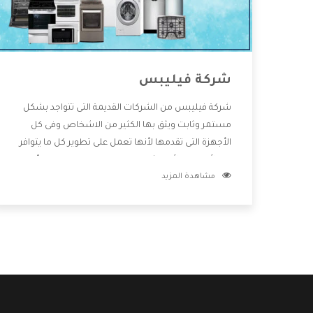
شركة فيليبس
شركة فيليبس من الشركات القديمة التى تتواجد بشكل
مستمر وثابت ويثق بها الكثير من الاشخاص وفى كل
الأجهزة التى تقدمها لأنها تعمل على تطوير كل ما يتوافر
فى الأسواق ولأنها شركة معروفة تهتم جدا بتوفير أفضل
مشاهدة المزيد
خدمات ما بعد البيع مع المنتجات وتقدم للعملاء أقوى
العروض والخصومات التى تسهل على المستهلك
الاستمتاع بشراء جميع ما نقدمه لكم معنا هتجد كل ما
هو جديد وأفضل