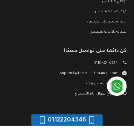
توكيل فيليبس
مركز صيانة فيليبس
صيانة غسالات فيليبس
صيانة ثلاجات فيليبس
كن دائما على تواصل معنا!
01108098347
support@the-maintenance.com
صفحة الفيس بوك
مفتوح طوال ايام الأسبوع
01122204546