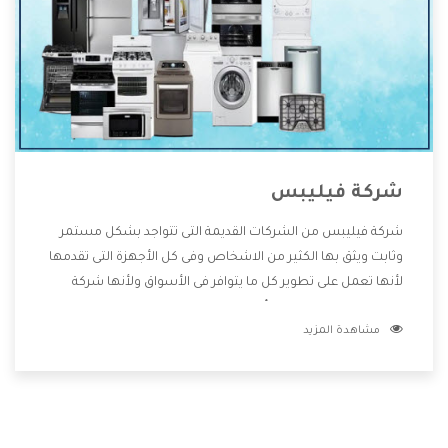
شركة فيليبس
شركة فيليبس من الشركات القديمة التى تتواجد بشكل مستمر
وثابت ويثق بها الكثير من الاشخاص وفى كل الأجهزة التى تقدمها
لأنها تعمل على تطوير كل ما يتوافر فى الأسواق ولأنها شركة
معروفة تهتم جدا بتوفير أفضل خدمات ما بعد البيع مع المنتجات
مشاهدة المزيد
وتقدم للعملاء أقوى العروض والخصومات التى تسهل على
المستهلك الاستمتاع بشراء جميع ما نقدمه لكم معنا هتجد كل
ما هو جديد وأفضل