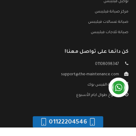
توكيل فيليبس
مركز صيانة فيليبس
صيانة غسالات فيليبس
صيانة ثلاجات فيليبس
كن دائما على تواصل معنا!
01108098347
support@the-maintenance.com
صفحة الفيس بوك
مفتوح طوال ايام الأسبوع
01122204546