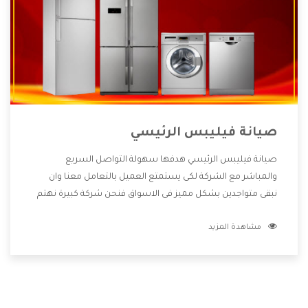
صيانة فيليبس الرئيسي
صيانة فيليبس الرئيسي هدفها سهولة التواصل السريع
والمباشر مع الشركة لكى يستمتع العميل بالتعامل معنا وان
نبقى متواجدين بشكل مميز فى الاسواق فنحن شركة كبيرة نهتم
بكل التفاصيل المهمة للعميل وان يستمتع بالخدمات التى تنفرد
مشاهدة المزيد
الشركة بها والتى تكون منها خدمة الصيانة التى تكون من أهم
الخدمات التى يرغب بها العميل لأنها تحافظ على كفاءة المنتج
كما أن شركة فيليبس تقدم لنا جميع الأجهزة التى نبحث عنها
وأقوى الأسعار التى تكون مناسبة لكثير من العملاء