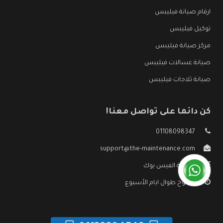
ارقام صيانة فيليبس
توكيل فيليبس
مركز صيانة فيليبس
صيانة غسالات فيليبس
صيانة ثلاجات فيليبس
كن دائما على تواصل معنا!
01108098347
support@the-maintenance.com
صفحة الفيس بوك
مفتوح طوال ايام الأسبوع