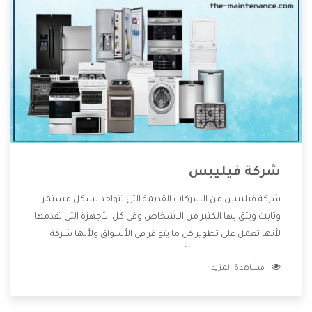
شركة فيليبس
شركة فيليبس من الشركات القديمة التى تتواجد بشكل مستمر
وثابت ويثق بها الكثير من الاشخاص وفى كل الأجهزة التى تقدمها
لأنها تعمل على تطوير كل ما يتوافر فى الأسواق ولأنها شركة
معروفة تهتم جدا بتوفير أفضل خدمات ما بعد البيع مع المنتجات
مشاهدة المزيد
وتقدم للعملاء أقوى العروض والخصومات التى تسهل على
المستهلك الاستمتاع بشراء جميع ما نقدمه لكم معنا هتجد كل
ما هو جديد وأفضل