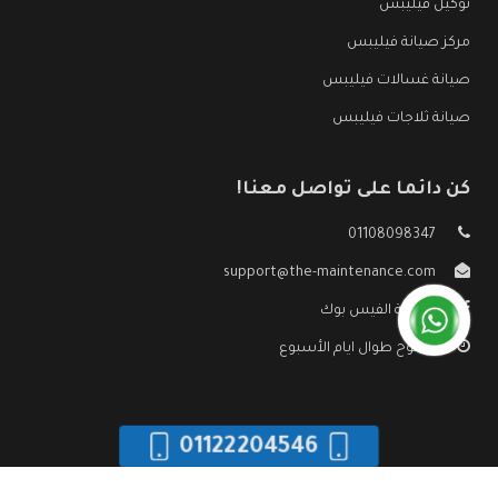
توكيل فيليبس
مركز صيانة فيليبس
صيانة غسالات فيليبس
صيانة ثلاجات فيليبس
كن دائما على تواصل معنا!
01108098347
support@the-maintenance.com
صفحة الفيس بوك
مفتوح طوال ايام الأسبوع
01122204546