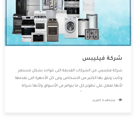
شركة فيليبس
شركة فيليبس من الشركات القديمة التى تتواجد بشكل مستمر
وثابت ويثق بها الكثير من الاشخاص وفى كل الأجهزة التى تقدمها
لأنها تعمل على تطوير كل ما يتوافر فى الأسواق ولأنها شركة
معروفة تهتم جدا بتوفير أفضل خدمات ما بعد البيع مع المنتجات
مشاهدة المزيد
وتقدم للعملاء أقوى العروض والخصومات التى تسهل على
المستهلك الاستمتاع بشراء جميع ما نقدمه لكم معنا هتجد كل
ما هو جديد وأفضل