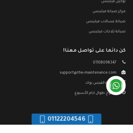
توكيل فيليبس
مركز صيانة فيليبس
صيانة غسالات فيليبس
صيانة ثلاجات فيليبس
كن دائما على تواصل معنا!
01108098347
support@the-maintenance.com
صفحة الفيس بوك
مفتوح طوال ايام الأسبوع
01122204546