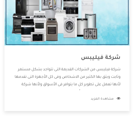
شركة فيليبس
شركة فيليبس من الشركات القديمة التى تتواجد بشكل مستمر
وثابت ويثق بها الكثير من الاشخاص وفى كل الأجهزة التى تقدمها
لأنها تعمل على تطوير كل ما يتوافر فى الأسواق ولأنها شركة
معروفة تهتم جدا بتوفير أفضل خدمات ما بعد البيع مع المنتجات
مشاهدة المزيد
وتقدم للعملاء أقوى العروض والخصومات التى تسهل على
المستهلك الاستمتاع بشراء جميع ما نقدمه لكم معنا هتجد كل
ما هو جديد وأفضل