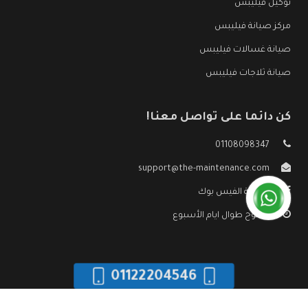
توكيل فيليبس
مركز صيانة فيليبس
صيانة غسالات فيليبس
صيانة ثلاجات فيليبس
كن دائما على تواصل معنا!
01108098347
support@the-maintenance.com
صفحة الفيس بوك
مفتوح طوال ايام الأسبوع
01122204546