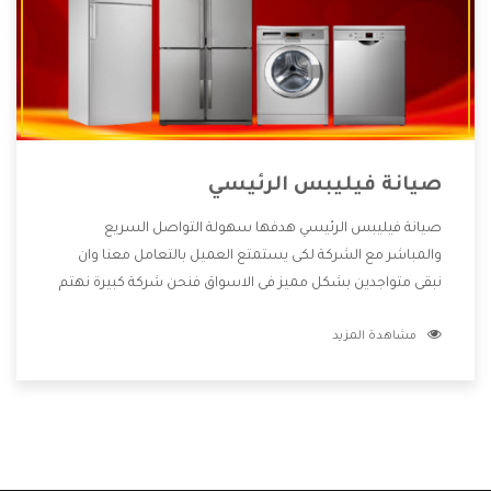
صيانة فيليبس الرئيسي
صيانة فيليبس الرئيسي هدفها سهولة التواصل السريع
والمباشر مع الشركة لكى يستمتع العميل بالتعامل معنا وان
نبقى متواجدين بشكل مميز فى الاسواق فنحن شركة كبيرة نهتم
بكل التفاصيل المهمة للعميل وان يستمتع بالخدمات التى تنفرد
مشاهدة المزيد
الشركة بها والتى تكون منها خدمة الصيانة التى تكون من أهم
الخدمات التى يرغب بها العميل لأنها تحافظ على كفاءة المنتج
كما أن شركة فيليبس تقدم لنا جميع الأجهزة التى نبحث عنها
وأقوى الأسعار التى تكون مناسبة لكثير من العملاء