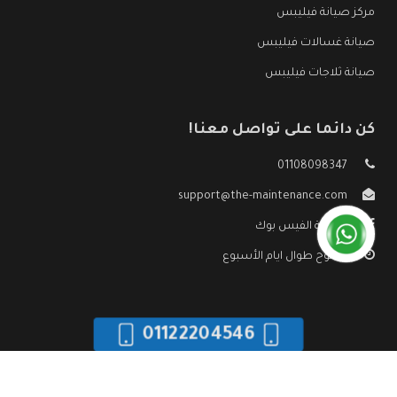
مركز صيانة فيليبس
صيانة غسالات فيليبس
صيانة ثلاجات فيليبس
كن دائما على تواصل معنا!
01108098347
support@the-maintenance.com
صفحة الفيس بوك
مفتوح طوال ايام الأسبوع
01122204546
جميع الحقوق محفوظه ©
صيانة فيليبس