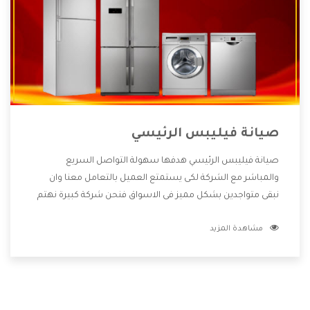
صيانة فيليبس الرئيسي
صيانة فيليبس الرئيسي هدفها سهولة التواصل السريع
والمباشر مع الشركة لكى يستمتع العميل بالتعامل معنا وان
نبقى متواجدين بشكل مميز فى الاسواق فنحن شركة كبيرة نهتم
بكل التفاصيل المهمة للعميل وان يستمتع بالخدمات التى تنفرد
مشاهدة المزيد
الشركة بها والتى تكون منها خدمة الصيانة التى تكون من أهم
الخدمات التى يرغب بها العميل لأنها تحافظ على كفاءة المنتج
كما أن شركة فيليبس تقدم لنا جميع الأجهزة التى نبحث عنها
وأقوى الأسعار التى تكون مناسبة لكثير من العملاء