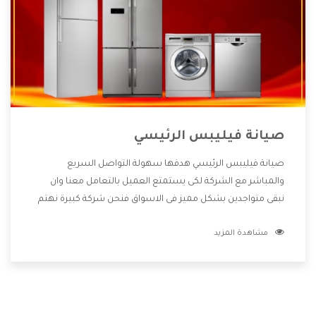
صيانة فيليبس الرئيسي
صيانة فيليبس الرئيسي هدفها سهولة التواصل السريع
والمباشر مع الشركة لكى يستمتع العميل بالتعامل معنا وان
نبقى متواجدين بشكل مميز فى الاسواق فنحن شركة كبيرة نهتم
بكل التفاصيل المهمة للعميل وان يستمتع بالخدمات التى تنفرد
مشاهدة المزيد
الشركة بها والتى تكون منها خدمة الصيانة التى تكون من أهم
الخدمات التى يرغب بها العميل لأنها تحافظ على كفاءة المنتج
كما أن شركة فيليبس تقدم لنا جميع الأجهزة التى نبحث عنها
وأقوى الأسعار التى تكون مناسبة لكثير من العملاء