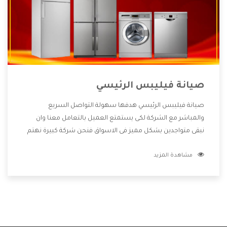
صيانة فيليبس الرئيسي
صيانة فيليبس الرئيسي هدفها سهولة التواصل السريع
والمباشر مع الشركة لكى يستمتع العميل بالتعامل معنا وان
نبقى متواجدين بشكل مميز فى الاسواق فنحن شركة كبيرة نهتم
بكل التفاصيل المهمة للعميل وان يستمتع بالخدمات التى تنفرد
مشاهدة المزيد
الشركة بها والتى تكون منها خدمة الصيانة التى تكون من أهم
الخدمات التى يرغب بها العميل لأنها تحافظ على كفاءة المنتج
كما أن شركة فيليبس تقدم لنا جميع الأجهزة التى نبحث عنها
وأقوى الأسعار التى تكون مناسبة لكثير من العملاء