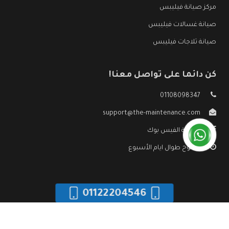
مركز صيانة فيليبس
صيانة غسالات فيليبس
صيانة ثلاجات فيليبس
كن دائما على تواصل معنا!
01108098347
support@the-maintenance.com
صفحة الفيس بوك
مفتوح طوال ايام الأسبوع
01122204546
جميع الحقوق محفوظه ©
صيانة فيليبس