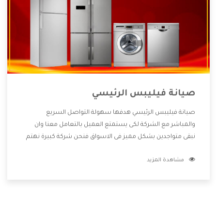
صيانة فيليبس الرئيسي
صيانة فيليبس الرئيسي هدفها سهولة التواصل السريع
والمباشر مع الشركة لكى يستمتع العميل بالتعامل معنا وان
نبقى متواجدين بشكل مميز فى الاسواق فنحن شركة كبيرة نهتم
بكل التفاصيل المهمة للعميل وان يستمتع بالخدمات التى تنفرد
مشاهدة المزيد
الشركة بها والتى تكون منها خدمة الصيانة التى تكون من أهم
الخدمات التى يرغب بها العميل لأنها تحافظ على كفاءة المنتج
كما أن شركة فيليبس تقدم لنا جميع الأجهزة التى نبحث عنها
وأقوى الأسعار التى تكون مناسبة لكثير من العملاء