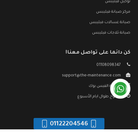
توكيل فيليبس
مركز صيانة فيليبس
صيانة غسالات فيليبس
صيانة ثلاجات فيليبس
كن دائما على تواصل معنا!
01108098347
support@the-maintenance.com
صفحة الفيس بوك
مفتوح طوال ايام الأسبوع
01122204546