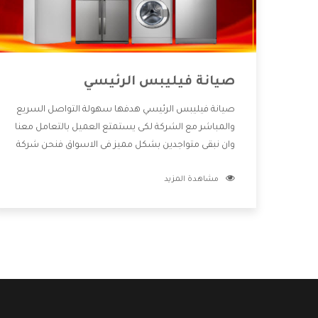
صيانة فيليبس الرئيسي
صيانة فيليبس الرئيسي هدفها سهولة التواصل السريع
والمباشر مع الشركة لكى يستمتع العميل بالتعامل معنا
وان نبقى متواجدين بشكل مميز فى الاسواق فنحن شركة
كبيرة نهتم بكل التفاصيل المهمة للعميل وان يستمتع
مشاهدة المزيد
بالخدمات التى تنفرد الشركة بها والتى تكون منها خدمة
الصيانة التى تكون من أهم الخدمات التى يرغب بها
العميل لأنها تحافظ على كفاءة المنتج كما أن شركة
فيليبس تقدم لنا جميع الأجهزة التى نبحث عنها وأقوى
الأسعار التى تكون مناسبة لكثير من العملاء