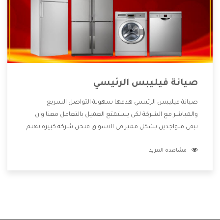
صيانة فيليبس الرئيسي
صيانة فيليبس الرئيسي هدفها سهولة التواصل السريع
والمباشر مع الشركة لكى يستمتع العميل بالتعامل معنا وان
نبقى متواجدين بشكل مميز فى الاسواق فنحن شركة كبيرة نهتم
بكل التفاصيل المهمة للعميل وان يستمتع بالخدمات التى تنفرد
مشاهدة المزيد
الشركة بها والتى تكون منها خدمة الصيانة التى تكون من أهم
الخدمات التى يرغب بها العميل لأنها تحافظ على كفاءة المنتج
كما أن شركة فيليبس تقدم لنا جميع الأجهزة التى نبحث عنها
وأقوى الأسعار التى تكون مناسبة لكثير من العملاء