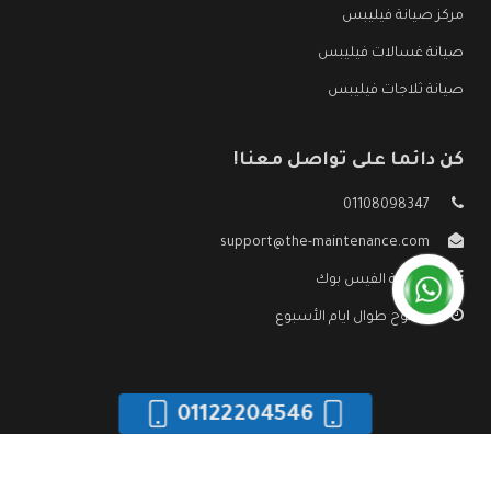
مركز صيانة فيليبس
صيانة غسالات فيليبس
صيانة ثلاجات فيليبس
كن دائما على تواصل معنا!
01108098347
support@the-maintenance.com
صفحة الفيس بوك
مفتوح طوال ايام الأسبوع
01122204546
جميع الحقوق محفوظه ©
صيانة فيليبس