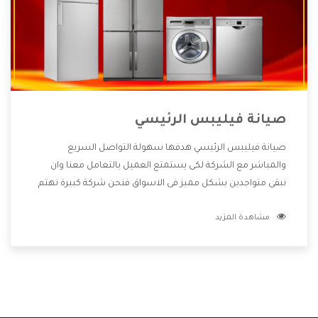
صيانة فيليبس الرئيسي
صيانة فيليبس الرئيسي هدفها سهولة التواصل السريع
والمباشر مع الشركة لكى يستمتع العميل بالتعامل معنا وان
نبقى متواجدين بشكل مميز فى الاسواق فنحن شركة كبيرة نهتم
بكل التفاصيل المهمة للعميل وان يستمتع بالخدمات التى تنفرد
مشاهدة المزيد
الشركة بها والتى تكون منها خدمة الصيانة التى تكون من أهم
الخدمات التى يرغب بها العميل لأنها تحافظ على كفاءة المنتج
كما أن شركة فيليبس تقدم لنا جميع الأجهزة التى نبحث عنها
وأقوى الأسعار التى تكون مناسبة لكثير من العملاء