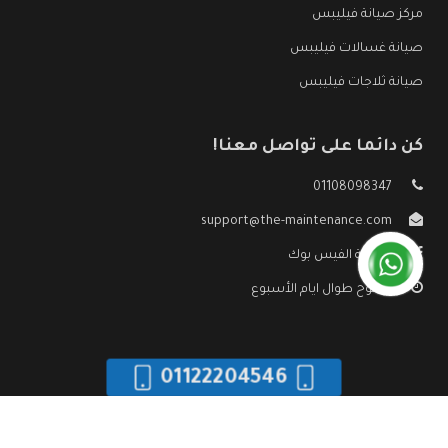
مركز صيانة فيليبس
صيانة غسالات فيليبس
صيانة ثلاجات فيليبس
كن دائما على تواصل معنا!
01108098347
support@the-maintenance.com
صفحة الفيس بوك
مفتوح طوال ايام الأسبوع
01122204546
جميع الحقوق محفوظه ©
صيانة فيليبس