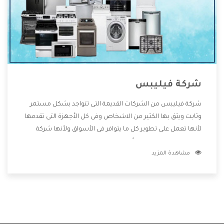
شركة فيليبس
شركة فيليبس من الشركات القديمة التى تتواجد بشكل مستمر
وثابت ويثق بها الكثير من الاشخاص وفى كل الأجهزة التى تقدمها
لأنها تعمل على تطوير كل ما يتوافر فى الأسواق ولأنها شركة
معروفة تهتم جدا بتوفير أفضل خدمات ما بعد البيع مع المنتجات
مشاهدة المزيد
وتقدم للعملاء أقوى العروض والخصومات التى تسهل على
المستهلك الاستمتاع بشراء جميع ما نقدمه لكم معنا هتجد كل
ما هو جديد وأفضل