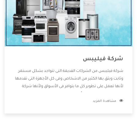
شركة فيليبس
شركة فيليبس من الشركات القديمة التى تتواجد بشكل مستمر
وثابت ويثق بها الكثير من الاشخاص وفى كل الأجهزة التى تقدمها
لأنها تعمل على تطوير كل ما يتوافر فى الأسواق ولأنها شركة
معروفة تهتم جدا بتوفير أفضل خدمات ما بعد البيع مع المنتجات
مشاهدة المزيد
وتقدم للعملاء أقوى العروض والخصومات التى تسهل على
المستهلك الاستمتاع بشراء جميع ما نقدمه لكم معنا هتجد كل
ما هو جديد وأفضل