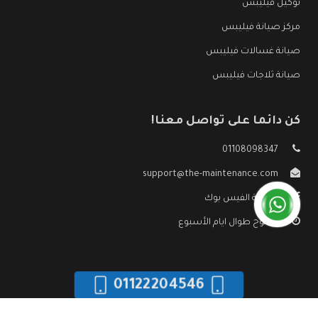
توكيل فيليبس
مركز صيانة فيليبس
صيانة غسالات فيليبس
صيانة ثلاجات فيليبس
كن دائما على تواصل معنا!
01108098347
support@the-maintenance.com
صفحة الفيس بوك
مفتوح طوال ايام الأسبوع
01122204546