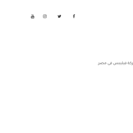
كة فيليبس فى مصر.