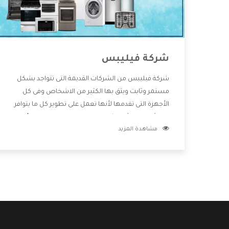
شركة فيليبس
شركة فيليبس من الشركات القديمة التى تتواجد بشكل
مستمر وثابت ويثق بها الكثير من الاشخاص وفى كل
الأجهزة التى تقدمها لأنها تعمل على تطوير كل ما يتوافر
فى الأسواق ولأنها شركة معروفة تهتم جدا بتوفير أفضل
مشاهدة المزيد
خدمات ما بعد البيع مع المنتجات وتقدم للعملاء أقوى
العروض والخصومات التى تسهل على المستهلك
الاستمتاع بشراء جميع ما نقدمه لكم معنا هتجد كل ما
هو جديد وأفضل