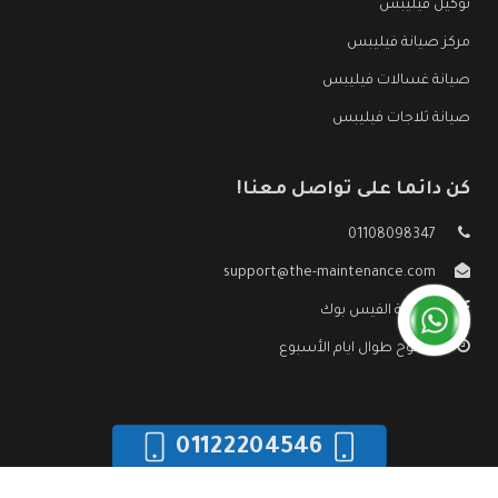
توكيل فيليبس
مركز صيانة فيليبس
صيانة غسالات فيليبس
صيانة ثلاجات فيليبس
كن دائما على تواصل معنا!
01108098347
support@the-maintenance.com
صفحة الفيس بوك
مفتوح طوال ايام الأسبوع
01122204546