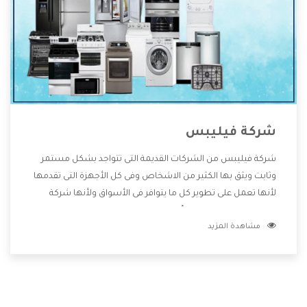
شركة فيليبس
شركة فيليبس من الشركات القديمة التى تتواجد بشكل مستمر
وثابت ويثق بها الكثير من الاشخاص وفى كل الأجهزة التى تقدمها
لأنها تعمل على تطوير كل ما يتوافر فى الأسواق ولأنها شركة
معروفة تهتم جدا بتوفير أفضل خدمات ما بعد البيع مع المنتجات
مشاهدة المزيد
وتقدم للعملاء أقوى العروض والخصومات التى تسهل على
المستهلك الاستمتاع بشراء جميع ما نقدمه لكم معنا هتجد كل
ما هو جديد وأفضل