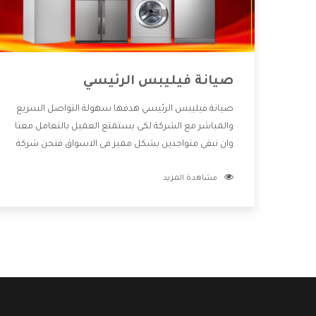
صيانة فيليبس الرئيسي
صيانة فيليبس الرئيسي هدفها سهولة التواصل السريع
والمباشر مع الشركة لكى يستمتع العميل بالتعامل معنا
وان نبقى متواجدين بشكل مميز فى الاسواق فنحن شركة
كبيرة نهتم بكل التفاصيل المهمة للعميل وان يستمتع
مشاهدة المزيد
بالخدمات التى تنفرد الشركة بها والتى تكون منها خدمة
الصيانة التى تكون من أهم الخدمات التى يرغب بها
العميل لأنها تحافظ على كفاءة المنتج كما أن شركة
فيليبس تقدم لنا جميع الأجهزة التى نبحث عنها وأقوى
الأسعار التى تكون مناسبة لكثير من العملاء