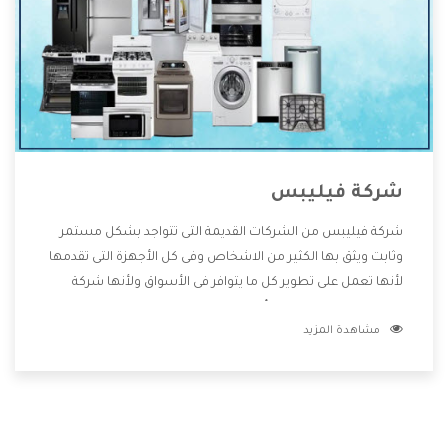
شركة فيليبس
شركة فيليبس من الشركات القديمة التى تتواجد بشكل مستمر
وثابت ويثق بها الكثير من الاشخاص وفى كل الأجهزة التى تقدمها
لأنها تعمل على تطوير كل ما يتوافر فى الأسواق ولأنها شركة
معروفة تهتم جدا بتوفير أفضل خدمات ما بعد البيع مع المنتجات
مشاهدة المزيد
وتقدم للعملاء أقوى العروض والخصومات التى تسهل على
المستهلك الاستمتاع بشراء جميع ما نقدمه لكم معنا هتجد كل
ما هو جديد وأفضل