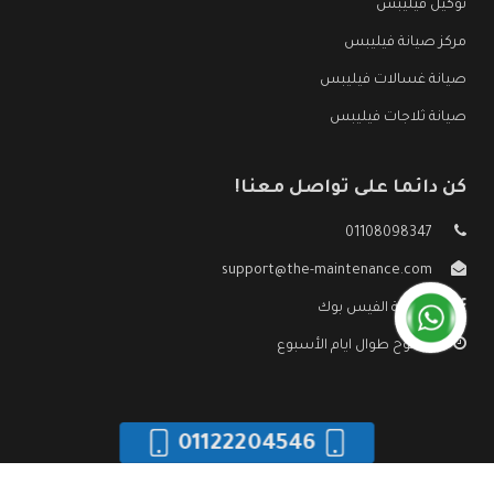
توكيل فيليبس
مركز صيانة فيليبس
صيانة غسالات فيليبس
صيانة ثلاجات فيليبس
كن دائما على تواصل معنا!
01108098347
support@the-maintenance.com
صفحة الفيس بوك
مفتوح طوال ايام الأسبوع
01122204546