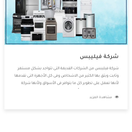
شركة فيليبس
شركة فيليبس من الشركات القديمة التى تتواجد بشكل مستمر
وثابت ويثق بها الكثير من الاشخاص وفى كل الأجهزة التى تقدمها
لأنها تعمل على تطوير كل ما يتوافر فى الأسواق ولأنها شركة
معروفة تهتم جدا بتوفير أفضل خدمات ما بعد البيع مع المنتجات
مشاهدة المزيد
وتقدم للعملاء أقوى العروض والخصومات التى تسهل على
المستهلك الاستمتاع بشراء جميع ما نقدمه لكم معنا هتجد كل
ما هو جديد وأفضل