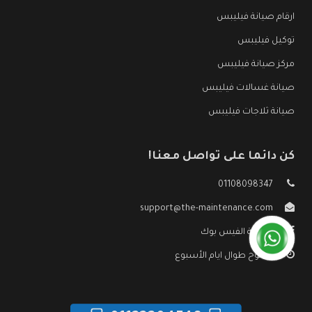
ارقام صيانة فيليبس
توكيل فيليبس
مركز صيانة فيليبس
صيانة غسالات فيليبس
صيانة ثلاجات فيليبس
كن دائما على تواصل معنا!
01108098347
support@the-maintenance.com
صفحة الفيس بوك
مفتوح طوال ايام الأسبوع