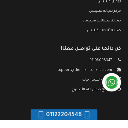
توكيل فيليبس
مركز صيانة فيليبس
صيانة غسالات فيليبس
صيانة ثلاجات فيليبس
كن دائما على تواصل معنا!
01108098347
support@the-maintenance.com
صفحة الفيس بوك
مفتوح طوال ايام الأسبوع
01122204546