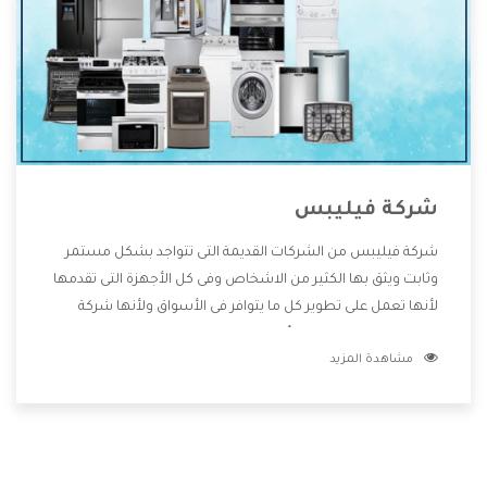
شركة فيليبس
شركة فيليبس من الشركات القديمة التى تتواجد بشكل مستمر
وثابت ويثق بها الكثير من الاشخاص وفى كل الأجهزة التى تقدمها
لأنها تعمل على تطوير كل ما يتوافر فى الأسواق ولأنها شركة
معروفة تهتم جدا بتوفير أفضل خدمات ما بعد البيع مع المنتجات
مشاهدة المزيد
وتقدم للعملاء أقوى العروض والخصومات التى تسهل على
المستهلك الاستمتاع بشراء جميع ما نقدمه لكم معنا هتجد كل
ما هو جديد وأفضل