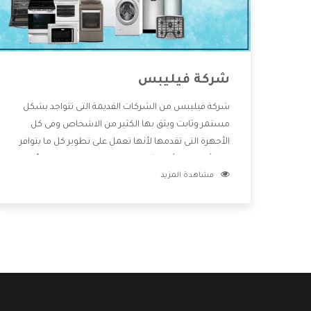
شركة فيليبس
شركة فيليبس من الشركات القديمة التى تتواجد بشكل
مستمر وثابت ويثق بها الكثير من الاشخاص وفى كل
الأجهزة التى تقدمها لأنها تعمل على تطوير كل ما يتوافر
فى الأسواق ولأنها شركة معروفة تهتم جدا بتوفير أفضل
مشاهدة المزيد
خدمات ما بعد البيع مع المنتجات وتقدم للعملاء أقوى
العروض والخصومات التى تسهل على المستهلك
الاستمتاع بشراء جميع ما نقدمه لكم معنا هتجد كل ما
هو جديد وأفضل