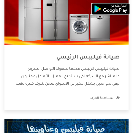
صيانة فيليبس الرئيسي
صيانة فيليبس الرئيسي هدفها سهولة التواصل السريع
والمباشر مع الشركة لكى يستمتع العميل بالتعامل معنا وان
نبقى متواجدين بشكل مميز فى الاسواق فنحن شركة كبيرة نهتم
بكل التفاصيل المهمة للعميل وان يستمتع بالخدمات التى تنفرد
مشاهدة المزيد
الشركة بها والتى تكون منها خدمة الصيانة التى تكون من أهم
الخدمات التى يرغب بها العميل لأنها تحافظ على كفاءة المنتج
كما أن شركة فيليبس تقدم لنا جميع الأجهزة التى نبحث عنها
وأقوى الأسعار التى تكون مناسبة لكثير من العملاء