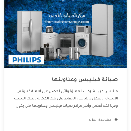
صيانة فيليبس وعناوينها
فيليبس من الشركات المميزة والتى تحصل على اهمية كبيرة فى
الاسواق وتعمل دائما على الحفاظ على تلك المكانه ولتلك السبب
وفرنا لكم أفضل وأكبر مراكز صيانة فيليبس وعناوينها حتى يكون
قريب من كل العملاء ويستطيع القيام بتصليح جميع المنتجات
مشاهدة المزيد
دون اى ازعاج كما أننا نهتم بكل ما يحتاجه المستهلك لكى نحافظ
على ثقتهم بنا ،وهتستمتع بأقوى العروض والخدمات ما بعد البيع