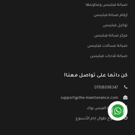
صيانة فيليبس وعناوينها
ارقام صيانة فيليبس
توكيل فيليبس
مركز صيانة فيليبس
صيانة غسالات فيليبس
صيانة ثلاجات فيليبس
كن دائما على تواصل معنا!
01108098347
support@the-maintenance.com
صفحة الفيس بوك
مفتوح طوال ايام الأسبوع