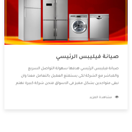
صيانة فيليبس الرئيسي
صيانة فيليبس الرئيسي هدفها سهولة التواصل السريع
والمباشر مع الشركة لكى يستمتع العميل بالتعامل معنا وان
نبقى متواجدين بشكل مميز فى الاسواق فنحن شركة كبيرة نهتم
بكل التفاصيل المهمة للعميل وان يستمتع بالخدمات التى تنفرد
مشاهدة المزيد
الشركة بها والتى تكون منها خدمة الصيانة التى تكون من أهم
الخدمات التى يرغب بها العميل لأنها تحافظ على كفاءة المنتج
كما أن شركة فيليبس تقدم لنا جميع الأجهزة التى نبحث عنها
وأقوى الأسعار التى تكون مناسبة لكثير من العملاء