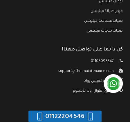
توكيل فيليبس
مركز صيانة فيليبس
صيانة غسالات فيليبس
صيانة ثلاجات فيليبس
كن دائما على تواصل معنا!
01108098347
support@the-maintenance.com
صفحة الفيس بوك
مفتوح طوال ايام الأسبوع
01122204546