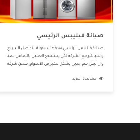
صيانة فيليبس الرئيسي
صيانة فيليبس الرئيسي هدفها سهولة التواصل السريع
والمباشر مع الشركة لكى يستمتع العميل بالتعامل معنا
وان نبقى متواجدين بشكل مميز فى الاسواق فنحن شركة
كبيرة نهتم بكل التفاصيل المهمة للعميل وان يستمتع
مشاهدة المزيد
بالخدمات التى تنفرد الشركة بها والتى تكون منها خدمة
الصيانة التى تكون من أهم الخدمات التى يرغب بها
العميل لأنها تحافظ على كفاءة المنتج كما أن شركة
فيليبس تقدم لنا جميع الأجهزة التى نبحث عنها وأقوى
الأسعار التى تكون مناسبة لكثير من العملاء