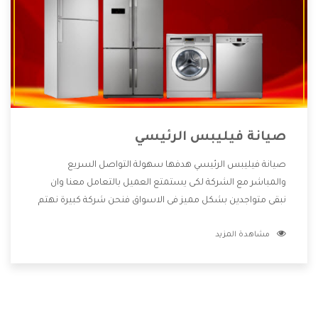
صيانة فيليبس الرئيسي
صيانة فيليبس الرئيسي هدفها سهولة التواصل السريع
والمباشر مع الشركة لكى يستمتع العميل بالتعامل معنا وان
نبقى متواجدين بشكل مميز فى الاسواق فنحن شركة كبيرة نهتم
بكل التفاصيل المهمة للعميل وان يستمتع بالخدمات التى تنفرد
مشاهدة المزيد
الشركة بها والتى تكون منها خدمة الصيانة التى تكون من أهم
الخدمات التى يرغب بها العميل لأنها تحافظ على كفاءة المنتج
كما أن شركة فيليبس تقدم لنا جميع الأجهزة التى نبحث عنها
وأقوى الأسعار التى تكون مناسبة لكثير من العملاء