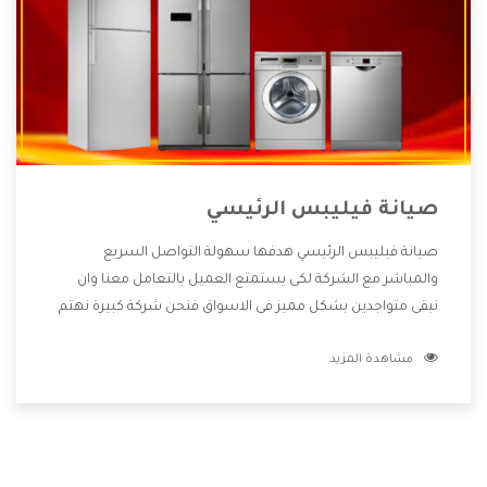
صيانة فيليبس الرئيسي
صيانة فيليبس الرئيسي هدفها سهولة التواصل السريع
والمباشر مع الشركة لكى يستمتع العميل بالتعامل معنا وان
نبقى متواجدين بشكل مميز فى الاسواق فنحن شركة كبيرة نهتم
بكل التفاصيل المهمة للعميل وان يستمتع بالخدمات التى تنفرد
مشاهدة المزيد
الشركة بها والتى تكون منها خدمة الصيانة التى تكون من أهم
الخدمات التى يرغب بها العميل لأنها تحافظ على كفاءة المنتج
كما أن شركة فيليبس تقدم لنا جميع الأجهزة التى نبحث عنها
وأقوى الأسعار التى تكون مناسبة لكثير من العملاء