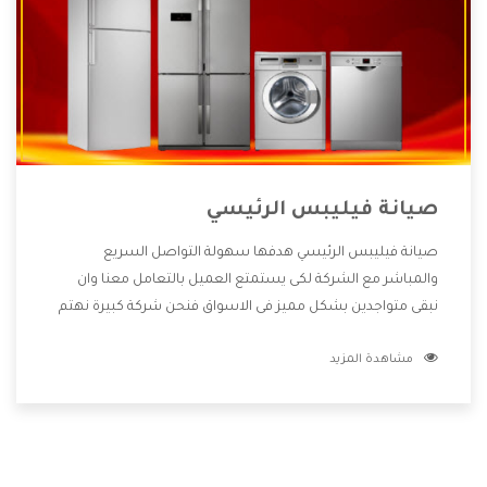
صيانة فيليبس الرئيسي
صيانة فيليبس الرئيسي هدفها سهولة التواصل السريع
والمباشر مع الشركة لكى يستمتع العميل بالتعامل معنا وان
نبقى متواجدين بشكل مميز فى الاسواق فنحن شركة كبيرة نهتم
بكل التفاصيل المهمة للعميل وان يستمتع بالخدمات التى تنفرد
مشاهدة المزيد
الشركة بها والتى تكون منها خدمة الصيانة التى تكون من أهم
الخدمات التى يرغب بها العميل لأنها تحافظ على كفاءة المنتج
كما أن شركة فيليبس تقدم لنا جميع الأجهزة التى نبحث عنها
وأقوى الأسعار التى تكون مناسبة لكثير من العملاء