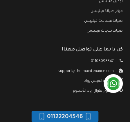
توكيل فيليبس
مركز صيانة فيليبس
صيانة غسالات فيليبس
صيانة ثلاجات فيليبس
كن دائما على تواصل معنا!
01108098347
support@the-maintenance.com
صفحة الفيس بوك
مفتوح طوال ايام الأسبوع
01122204546