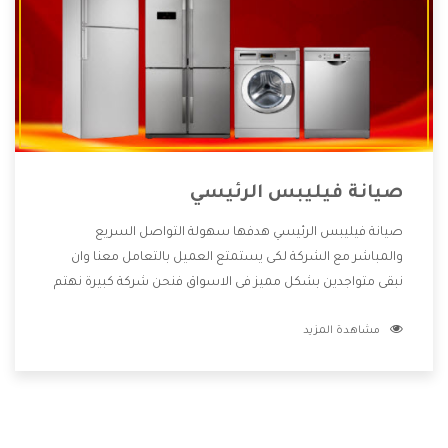
صيانة فيليبس الرئيسي
صيانة فيليبس الرئيسي هدفها سهولة التواصل السريع
والمباشر مع الشركة لكى يستمتع العميل بالتعامل معنا وان
نبقى متواجدين بشكل مميز فى الاسواق فنحن شركة كبيرة نهتم
بكل التفاصيل المهمة للعميل وان يستمتع بالخدمات التى تنفرد
مشاهدة المزيد
الشركة بها والتى تكون منها خدمة الصيانة التى تكون من أهم
الخدمات التى يرغب بها العميل لأنها تحافظ على كفاءة المنتج
كما أن شركة فيليبس تقدم لنا جميع الأجهزة التى نبحث عنها
وأقوى الأسعار التى تكون مناسبة لكثير من العملاء