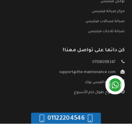
توكيل فيليبس
مركز صيانة فيليبس
صيانة غسالات فيليبس
صيانة ثلاجات فيليبس
كن دائما على تواصل معنا!
01108098347
support@the-maintenance.com
صفحة الفيس بوك
مفتوح طوال ايام الأسبوع
01122204546